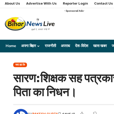
About Us
Advertise With Us
Reporter Login
Contact Us
- Sponsored Ads-
Home
अपना बिहार
राजनीती
अपराध
देश-विदेश
खास खबर
ज
जरा हट के
सारण:शिक्षक सह पत्रकार
पिता का निधन।
BY
RAKESH GUPTA