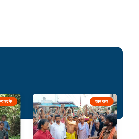
जरा हट के
खास खबर