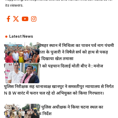
its viewers.
Latest News
खानपुर बाजार स्थित विषहर स्थान में मिथिला का पावन पर्व नाग पंचमी
के अवसर पर विषहर माता के पुजारी ने विषैले सर्प को हाथ से पकड़
कर पूजा अर्चना के बाद दिखाया खेल तमासा
हिंदी सिनेमा में भोजपुरी को पहचान दिलाई मोती बीए ने : मनोज
भावुक
पुलिस निरीक्षक सह थानाध्यक्ष खानपुर ने समस्तीपुर न्यायालय से निर्गत
N B W वारंट में फरार चल रहे दो अभियुक्त को किया गिरफ्तार।
आभूषण चोरी मामले में पुलिस अधीक्षक ने किया घटना स्थल का
निरीक्षण, दिए आवश्यक निर्देश