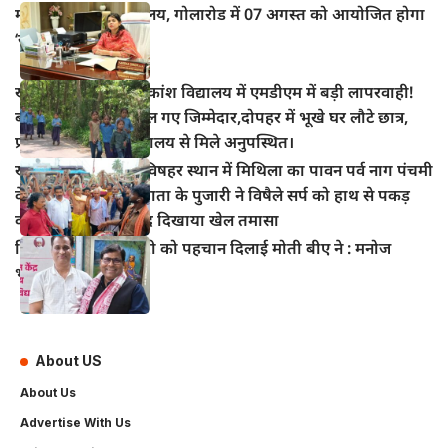
महुआ के विद्युत कार्यालय, गोलारोड में 07 अगस्त को आयोजित होगा
‘सोलर मेला–2026’
खानपुर प्रखंड के अधिकांश विद्यालय में एमडीएम में बड़ी लापरवाही!
बच्चों का निवाला निगल गए जिम्मेदार,दोपहर में भूखे घर लौटे छात्र,
प्रधानाध्यापक भी विद्यालय से मिले अनुपस्थित।
खानपुर बाजार स्थित विषहर स्थान में मिथिला का पावन पर्व नाग पंचमी
के अवसर पर विषहर माता के पुजारी ने विषैले सर्प को हाथ से पकड़
कर पूजा अर्चना के बाद दिखाया खेल तमासा
हिंदी सिनेमा में भोजपुरी को पहचान दिलाई मोती बीए ने : मनोज
भावुक
About US
About Us
Advertise With Us