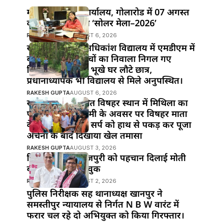
महुआ के विद्युत कार्यालय, गोलारोड में 07 अगस्त
को आयोजित होगा ‘सोलर मेला–2026’
RAKESH GUPTA
AUGUST 6, 2026
खानपुर प्रखंड के अधिकांश विद्यालय में एमडीएम में
बड़ी लापरवाही!बच्चों का निवाला निगल गए
जिम्मेदार,दोपहर में भूखे घर लौटे छात्र,
प्रधानाध्यापक भी विद्यालय से मिले अनुपस्थित।
RAKESH GUPTA
AUGUST 6, 2026
खानपुर बाजार स्थित विषहर स्थान में मिथिला का
पावन पर्व नाग पंचमी के अवसर पर विषहर माता
के पुजारी ने विषैले सर्प को हाथ से पकड़ कर पूजा
अर्चना के बाद दिखाया खेल तमासा
RAKESH GUPTA
AUGUST 3, 2026
हिंदी सिनेमा में भोजपुरी को पहचान दिलाई मोती
बीए ने : मनोज भावुक
RAKESH GUPTA
AUGUST 2, 2026
पुलिस निरीक्षक सह थानाध्यक्ष खानपुर ने
समस्तीपुर न्यायालय से निर्गत N B W वारंट में
फरार चल रहे दो अभियुक्त को किया गिरफ्तार।