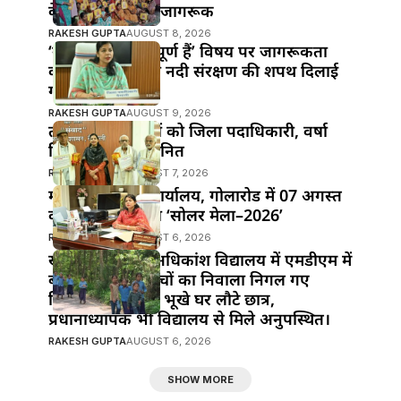
के प्रति किया गया जागरूक
RAKESH GUPTA
AUGUST 8, 2026
‘नदियाँ क्यों महत्वपूर्ण हैं’ विषय पर जागरूकता
कार्यक्रम; छात्रों को नदी संरक्षण की शपथ दिलाई
गई।
RAKESH GUPTA
AUGUST 9, 2026
तीन वरिष्ठ पत्रकारों को जिला पदाधिकारी, वर्षा
सिंह ने किया सम्मानित
RAKESH GUPTA
AUGUST 7, 2026
महुआ के विद्युत कार्यालय, गोलारोड में 07 अगस्त
को आयोजित होगा ‘सोलर मेला–2026’
RAKESH GUPTA
AUGUST 6, 2026
खानपुर प्रखंड के अधिकांश विद्यालय में एमडीएम में
बड़ी लापरवाही!बच्चों का निवाला निगल गए
जिम्मेदार,दोपहर में भूखे घर लौटे छात्र,
प्रधानाध्यापक भी विद्यालय से मिले अनुपस्थित।
RAKESH GUPTA
AUGUST 6, 2026
SHOW MORE