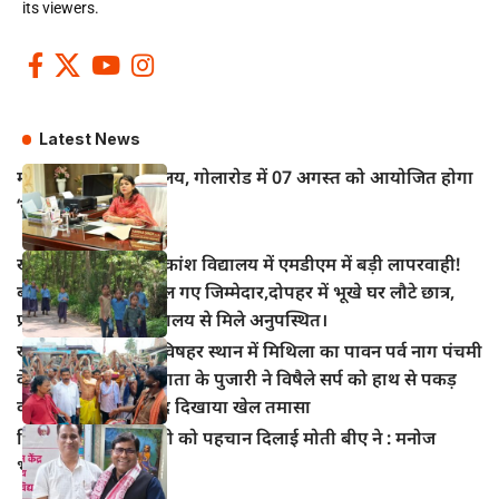
its viewers.
Latest News
महुआ के विद्युत कार्यालय, गोलारोड में 07 अगस्त को आयोजित होगा
‘सोलर मेला–2026’
खानपुर प्रखंड के अधिकांश विद्यालय में एमडीएम में बड़ी लापरवाही!
बच्चों का निवाला निगल गए जिम्मेदार,दोपहर में भूखे घर लौटे छात्र,
प्रधानाध्यापक भी विद्यालय से मिले अनुपस्थित।
खानपुर बाजार स्थित विषहर स्थान में मिथिला का पावन पर्व नाग पंचमी
के अवसर पर विषहर माता के पुजारी ने विषैले सर्प को हाथ से पकड़
कर पूजा अर्चना के बाद दिखाया खेल तमासा
हिंदी सिनेमा में भोजपुरी को पहचान दिलाई मोती बीए ने : मनोज
भावुक