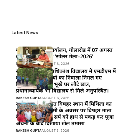
Latest News
महुआ के विद्युत कार्यालय, गोलारोड में 07 अगस्त
को आयोजित होगा ‘सोलर मेला–2026’
RAKESH GUPTA
AUGUST 6, 2026
खानपुर प्रखंड के अधिकांश विद्यालय में एमडीएम में
बड़ी लापरवाही!बच्चों का निवाला निगल गए
जिम्मेदार,दोपहर में भूखे घर लौटे छात्र,
प्रधानाध्यापक भी विद्यालय से मिले अनुपस्थित।
RAKESH GUPTA
AUGUST 6, 2026
खानपुर बाजार स्थित विषहर स्थान में मिथिला का
पावन पर्व नाग पंचमी के अवसर पर विषहर माता
के पुजारी ने विषैले सर्प को हाथ से पकड़ कर पूजा
अर्चना के बाद दिखाया खेल तमासा
RAKESH GUPTA
AUGUST 3, 2026