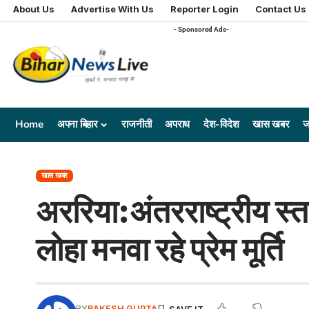
About Us
Advertise With Us
Reporter Login
Contact Us
- Sponsored Ads-
Home
अपना बिहार
राजनीती
अपराध
देश-विदेश
खास खबर
ज
खास खबर
अररिया:अंतरराष्ट्रीय स
लोहा मनवा रहे प्रेम मूर्ति
BY
RAKESH GUPTA