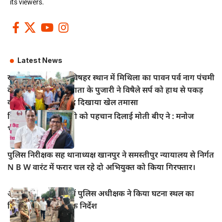
its viewers.
Latest News
खानपुर बाजार स्थित विषहर स्थान में मिथिला का पावन पर्व नाग पंचमी
के अवसर पर विषहर माता के पुजारी ने विषैले सर्प को हाथ से पकड़
कर पूजा अर्चना के बाद दिखाया खेल तमासा
हिंदी सिनेमा में भोजपुरी को पहचान दिलाई मोती बीए ने : मनोज
भावुक
पुलिस निरीक्षक सह थानाध्यक्ष खानपुर ने समस्तीपुर न्यायालय से निर्गत
N B W वारंट में फरार चल रहे दो अभियुक्त को किया गिरफ्तार।
आभूषण चोरी मामले में पुलिस अधीक्षक ने किया घटना स्थल का
निरीक्षण, दिए आवश्यक निर्देश