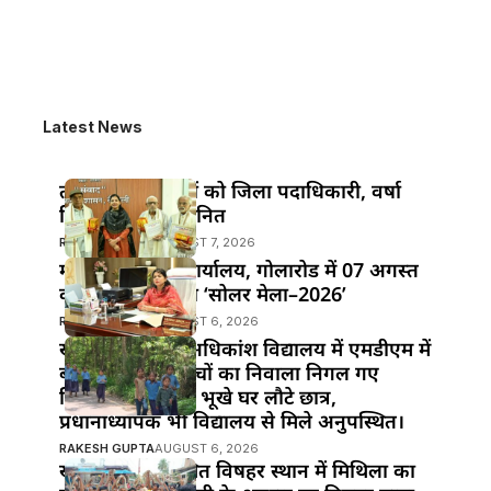
Latest News
तीन वरिष्ठ पत्रकारों को जिला पदाधिकारी, वर्षा
सिंह ने किया सम्मानित
RAKESH GUPTA
AUGUST 7, 2026
महुआ के विद्युत कार्यालय, गोलारोड में 07 अगस्त
को आयोजित होगा ‘सोलर मेला–2026’
RAKESH GUPTA
AUGUST 6, 2026
खानपुर प्रखंड के अधिकांश विद्यालय में एमडीएम में
बड़ी लापरवाही!बच्चों का निवाला निगल गए
जिम्मेदार,दोपहर में भूखे घर लौटे छात्र,
प्रधानाध्यापक भी विद्यालय से मिले अनुपस्थित।
RAKESH GUPTA
AUGUST 6, 2026
खानपुर बाजार स्थित विषहर स्थान में मिथिला का