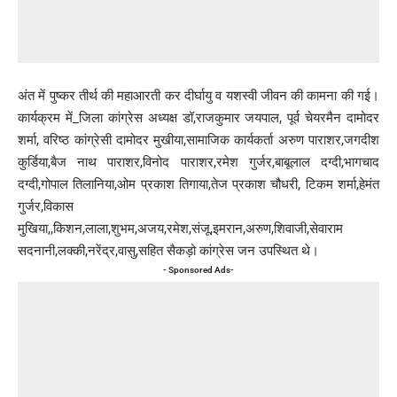
अंत में पुष्कर तीर्थ की महाआरती कर दीर्घायु व यशस्वी जीवन की कामना की गई।
कार्यक्रम में_जिला कांग्रेस अध्यक्ष डॉ,राजकुमार जयपाल, पूर्व चेयरमैन दामोदर
शर्मा, वरिष्ठ कांग्रेसी दामोदर मुखीया,सामाजिक कार्यकर्ता अरुण पाराशर,जगदीश
कुर्डिया,बैज नाथ पाराशर,विनोद पाराशर,रमेश गुर्जर,बाबूलाल दग्दी,भागचाद
दग्दी,गोपाल तिलानिया,ओम प्रकाश तिगाया,तेज प्रकाश चौधरी, टिकम शर्मा,हेमंत
गुर्जर,विकास
मुखि़या,,किशन,लाला,शुभम,अजय,रमेश,संजू,इमरान,अरुण,शिवाजी,सेवाराम
सदनानी,लक्की,नरेंद्र,वासु,सहित सैकड़ो कांग्रेस जन उपस्थित थे।
- Sponsored Ads-