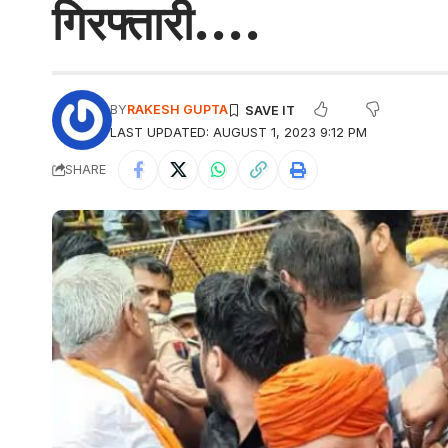
गिरफ्तारी….
BY
RAKESH GUPTA
LAST UPDATED: AUGUST 1, 2023 9:12 PM
SHARE