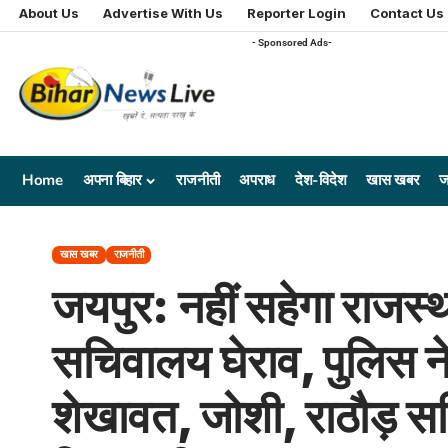
About Us
Advertise With Us
Reporter Login
Contact Us
- Sponsored Ads-
Home
अपना बिहार
राजनीती
अपराध
देश-विदेश
खास खबर
ज
खास खबर
राजनीती
जयपुर: नहीं सहेगा राजस्
सचिवालय घेराव, पुलिस ने
शेखावत, जोशी, राठौड़ सह