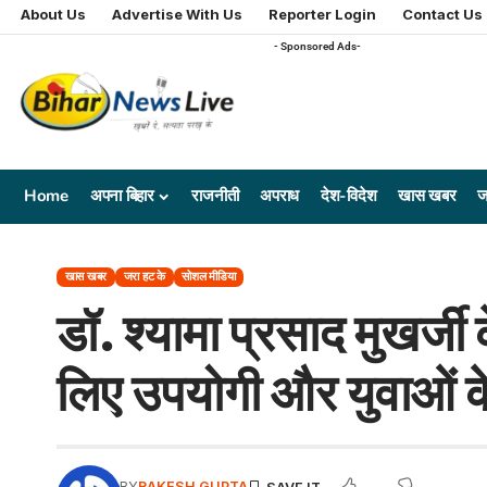
About Us
Advertise With Us
Reporter Login
Contact Us
- Sponsored Ads-
Home
अपना बिहार
राजनीती
अपराध
देश-विदेश
खास खबर
ज
खास खबर
जरा हट के
सोशल मीडिया
डॉ. श्यामा प्रसाद मुखर्ज
लिए उपयोगी और युवाओं के
BY
RAKESH GUPTA