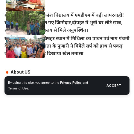
खानपुर प्रखंड के अधिकांश विद्यालय में एमडीएम में बड़ी लापरवाही!
बच्चों का निवाला निगल गए जिम्मेदार,दोपहर में भूखे घर लौटे छात्र,
प्रधानाध्यापक भी विद्यालय से मिले अनुपस्थित।
खानपुर बाजार स्थित विषहर स्थान में मिथिला का पावन पर्व नाग पंचमी
के अवसर पर विषहर माता के पुजारी ने विषैले सर्प को हाथ से पकड़
कर पूजा अर्चना के बाद दिखाया खेल तमासा
About US
About Us
By using this site, you agree to the
Privacy Policy
and
ACCEPT
Terms of Use
.
Advertise With Us
Privacy Policy
Submit News
Terms & Conditions
Contact Us