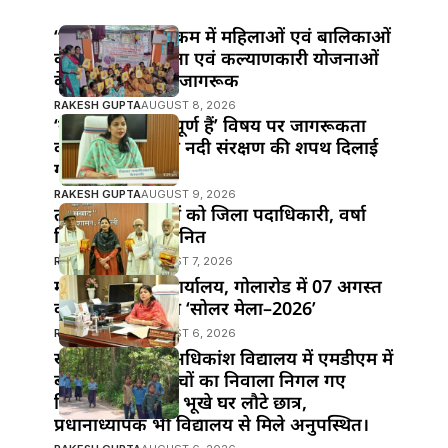
“सखी वार्ता” कार्यक्रम में महिलाओं एवं बालिकाओं
को अधिकार, सुरक्षा एवं कल्याणकारी योजनाओं
के प्रति किया गया जागरूक
RAKESH GUPTA
AUGUST 8, 2026
‘नदियाँ क्यों महत्वपूर्ण हैं’ विषय पर जागरूकता
कार्यक्रम; छात्रों को नदी संरक्षण की शपथ दिलाई
गई।
RAKESH GUPTA
AUGUST 9, 2026
तीन वरिष्ठ पत्रकारों को जिला पदाधिकारी, वर्षा
सिंह ने किया सम्मानित
RAKESH GUPTA
AUGUST 7, 2026
महुआ के विद्युत कार्यालय, गोलारोड में 07 अगस्त
को आयोजित होगा ‘सोलर मेला–2026’
RAKESH GUPTA
AUGUST 6, 2026
खानपुर प्रखंड के अधिकांश विद्यालय में एमडीएम में
बड़ी लापरवाही!बच्चों का निवाला निगल गए
जिम्मेदार,दोपहर में भूखे घर लौटे छात्र,
प्रधानाध्यापक भी विद्यालय से मिले अनुपस्थित।