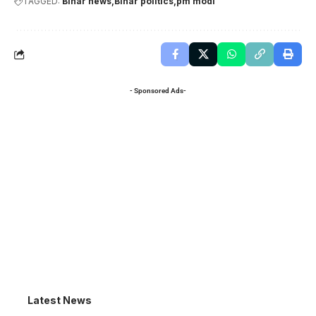
TAGGED:
Bihar news
Bihar politics
pm modi
- Sponsored Ads-
Latest News