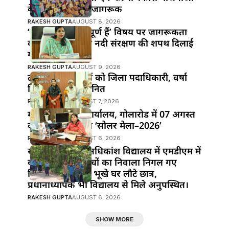
के प्रति किया गया जागरूक
RAKESH GUPTA
AUGUST 8, 2026
‘नदियाँ क्यों महत्वपूर्ण हैं’ विषय पर जागरूकता
कार्यक्रम; छात्रों को नदी संरक्षण की शपथ दिलाई
गई।
RAKESH GUPTA
AUGUST 9, 2026
तीन वरिष्ठ पत्रकारों को जिला पदाधिकारी, वर्षा
सिंह ने किया सम्मानित
RAKESH GUPTA
AUGUST 7, 2026
महुआ के विद्युत कार्यालय, गोलारोड में 07 अगस्त
को आयोजित होगा ‘सोलर मेला–2026’
RAKESH GUPTA
AUGUST 6, 2026
खानपुर प्रखंड के अधिकांश विद्यालय में एमडीएम में
बड़ी लापरवाही!बच्चों का निवाला निगल गए
जिम्मेदार,दोपहर में भूखे घर लौटे छात्र,
प्रधानाध्यापक भी विद्यालय से मिले अनुपस्थित।
RAKESH GUPTA
AUGUST 6, 2026
SHOW MORE