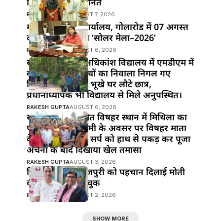
सिंह ने किया सम्मानित
RAKESH GUPTA
AUGUST 7, 2026
महुआ के विद्युत कार्यालय, गोलारोड में 07 अगस्त
को आयोजित होगा ‘सोलर मेला–2026’
RAKESH GUPTA
AUGUST 6, 2026
खानपुर प्रखंड के अधिकांश विद्यालय में एमडीएम में
बड़ी लापरवाही!बच्चों का निवाला निगल गए
जिम्मेदार,दोपहर में भूखे घर लौटे छात्र,
प्रधानाध्यापक भी विद्यालय से मिले अनुपस्थित।
RAKESH GUPTA
AUGUST 6, 2026
खानपुर बाजार स्थित विषहर स्थान में मिथिला का
पावन पर्व नाग पंचमी के अवसर पर विषहर माता
के पुजारी ने विषैले सर्प को हाथ से पकड़ कर पूजा
अर्चना के बाद दिखाया खेल तमासा
RAKESH GUPTA
AUGUST 3, 2026
हिंदी सिनेमा में भोजपुरी को पहचान दिलाई मोती
बीए ने : मनोज भावुक
RAKESH GUPTA
AUGUST 2, 2026
SHOW MORE