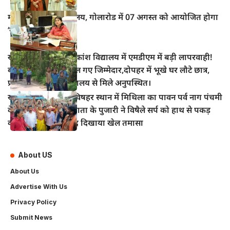
महुआ के विद्युत कार्यालय, गोलारोड में 07 अगस्त को आयोजित होगा
‘सोलर मेला–2026’
खानपुर प्रखंड के अधिकांश विद्यालय में एमडीएम में बड़ी लापरवाही!
बच्चों का निवाला निगल गए जिम्मेदार,दोपहर में भूखे घर लौटे छात्र,
प्रधानाध्यापक भी विद्यालय से मिले अनुपस्थित।
खानपुर बाजार स्थित विषहर स्थान में मिथिला का पावन पर्व नाग पंचमी
के अवसर पर विषहर माता के पुजारी ने विषैले सर्प को हाथ से पकड़
कर पूजा अर्चना के बाद दिखाया खेल तमासा
About US
About Us
Advertise With Us
Privacy Policy
Submit News