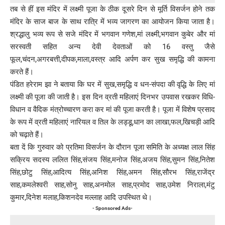
तब से हीं इस मंदिर में लक्ष्मी पूजा के ठीक दूसरे दिन से मूर्ति विसर्जन होने तक
मंदिर के साज बाज के साथ रात्रि में भव्य जागरण का आयोजन किया जाता है।
श्रद्धालु भव्य रूप से सजे मंदिर में भगवान गणेश,मां लक्ष्मी,भगवान कुबेर और मां
सरस्वती सहित अन्य देवी देवताओं को 16 वस्तु जैसे
फूल,चंदन,अगरबत्ती,दीपक,माला,वस्त्र आदि अर्पण कर सुख समृद्धि की कामना
करते हैं।
पंडित हरेराम झा ने बताया कि घर में सुख,समृद्धि व धन-संपदा की वृद्धि के लिए मां
लक्ष्मी की पूजा की जाती है। इस दिन व्रती महिलाएं दिनभर उपवास रखकर विधि-
विधान व वैदिक मंत्रोच्चारण करा कर मां की पूजा करती है। पूजा में विशेष प्रसाद
के रूप में व्रती महिलाएं नारियल व तिल के लड्डू,धान का लाखा,फल,खिचड़ी आदि
को चढ़ाते हैं।
बता दें कि गुरुवार को प्रतिमा विसर्जन के दौरान पूजा समिति के अध्यक्ष लाल सिंह
सक्रिय सदस्य ललित सिंह,संजय सिंह,मनोज सिंह,अजय सिंह,सुमन सिंह,नितेश
सिंह,छोटु सिंह,आदित्य सिंह,अनिश सिंह,अमन सिंह,सौरभ सिंह,राजेंद्र
साह,कमलेश्वरी साह,सोनु साह,अनमोल साह,प्रमोद साह,उमेश निराला,मंटु
कुमार,दिनेश मलाह,किशनदेव मल्लाह आदि उपस्थित थे।
- Sponsored Ads-