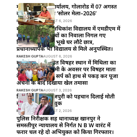
महुआ के विद्युत कार्यालय, गोलारोड में 07 अगस्त
को आयोजित होगा ‘सोलर मेला–2026’
RAKESH GUPTA
AUGUST 6, 2026
खानपुर प्रखंड के अधिकांश विद्यालय में एमडीएम में
बड़ी लापरवाही!बच्चों का निवाला निगल गए
जिम्मेदार,दोपहर में भूखे घर लौटे छात्र,
प्रधानाध्यापक भी विद्यालय से मिले अनुपस्थित।
RAKESH GUPTA
AUGUST 6, 2026
खानपुर बाजार स्थित विषहर स्थान में मिथिला का
पावन पर्व नाग पंचमी के अवसर पर विषहर माता
के पुजारी ने विषैले सर्प को हाथ से पकड़ कर पूजा
अर्चना के बाद दिखाया खेल तमासा
RAKESH GUPTA
AUGUST 3, 2026
हिंदी सिनेमा में भोजपुरी को पहचान दिलाई मोती
बीए ने : मनोज भावुक
RAKESH GUPTA
AUGUST 2, 2026
पुलिस निरीक्षक सह थानाध्यक्ष खानपुर ने
समस्तीपुर न्यायालय से निर्गत N B W वारंट में
फरार चल रहे दो अभियुक्त को किया गिरफ्तार।