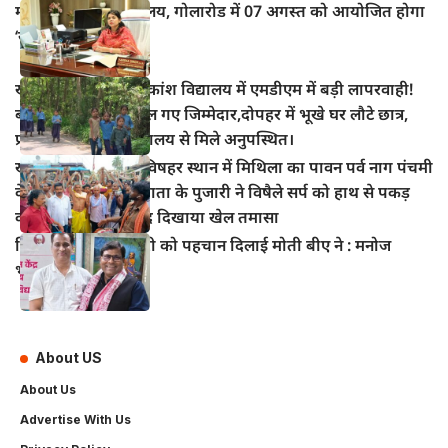
महुआ के विद्युत कार्यालय, गोलारोड में 07 अगस्त को आयोजित होगा
‘सोलर मेला–2026’
खानपुर प्रखंड के अधिकांश विद्यालय में एमडीएम में बड़ी लापरवाही!
बच्चों का निवाला निगल गए जिम्मेदार,दोपहर में भूखे घर लौटे छात्र,
प्रधानाध्यापक भी विद्यालय से मिले अनुपस्थित।
खानपुर बाजार स्थित विषहर स्थान में मिथिला का पावन पर्व नाग पंचमी
के अवसर पर विषहर माता के पुजारी ने विषैले सर्प को हाथ से पकड़
कर पूजा अर्चना के बाद दिखाया खेल तमासा
हिंदी सिनेमा में भोजपुरी को पहचान दिलाई मोती बीए ने : मनोज
भावुक
About US
About Us
Advertise With Us