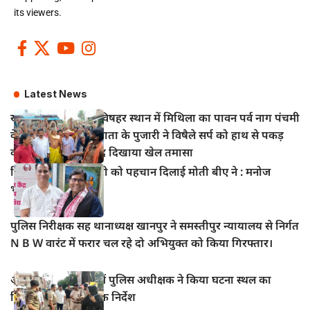
its viewers.
Latest News
खानपुर बाजार स्थित विषहर स्थान में मिथिला का पावन पर्व नाग पंचमी
के अवसर पर विषहर माता के पुजारी ने विषैले सर्प को हाथ से पकड़
कर पूजा अर्चना के बाद दिखाया खेल तमासा
हिंदी सिनेमा में भोजपुरी को पहचान दिलाई मोती बीए ने : मनोज
भावुक
पुलिस निरीक्षक सह थानाध्यक्ष खानपुर ने समस्तीपुर न्यायालय से निर्गत
N B W वारंट में फरार चल रहे दो अभियुक्त को किया गिरफ्तार।
आभूषण चोरी मामले में पुलिस अधीक्षक ने किया घटना स्थल का
निरीक्षण, दिए आवश्यक निर्देश