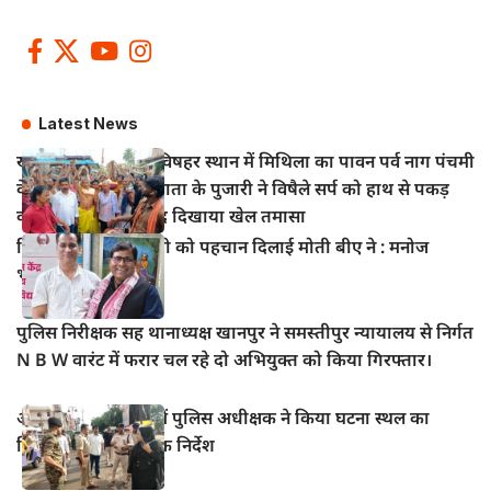
Latest News
खानपुर बाजार स्थित विषहर स्थान में मिथिला का पावन पर्व नाग पंचमी
के अवसर पर विषहर माता के पुजारी ने विषैले सर्प को हाथ से पकड़
कर पूजा अर्चना के बाद दिखाया खेल तमासा
हिंदी सिनेमा में भोजपुरी को पहचान दिलाई मोती बीए ने : मनोज
भावुक
पुलिस निरीक्षक सह थानाध्यक्ष खानपुर ने समस्तीपुर न्यायालय से निर्गत
N B W वारंट में फरार चल रहे दो अभियुक्त को किया गिरफ्तार।
आभूषण चोरी मामले में पुलिस अधीक्षक ने किया घटना स्थल का
निरीक्षण, दिए आवश्यक निर्देश