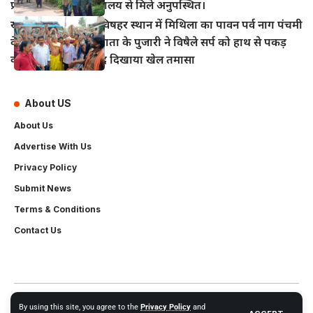
प्रधानाध्यापक भी विद्यालय से मिले अनुपस्थित।
खानपुर बाजार स्थित विषहर स्थान में मिथिला का पावन पर्व नाग पंचमी
के अवसर पर विषहर माता के पुजारी ने विषैले सर्प को हाथ से पकड़
कर पूजा अर्चना के बाद दिखाया खेल तमासा
About US
About Us
Advertise With Us
Privacy Policy
Submit News
Terms & Conditions
Contact Us
2024- All Rights Reserved.
Bihar News Live
.
Website Created by and
By using this site, you agree to the
Privacy Policy
and