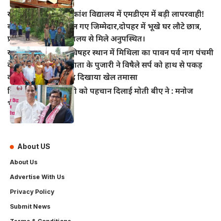
खानपुर प्रखंड के अधिकांश विद्यालय में एमडीएम में बड़ी लापरवाही!
बच्चों का निवाला निगल गए जिम्मेदार,दोपहर में भूखे घर लौटे छात्र,
प्रधानाध्यापक भी विद्यालय से मिले अनुपस्थित।
खानपुर बाजार स्थित विषहर स्थान में मिथिला का पावन पर्व नाग पंचमी
के अवसर पर विषहर माता के पुजारी ने विषैले सर्प को हाथ से पकड़
कर पूजा अर्चना के बाद दिखाया खेल तमासा
हिंदी सिनेमा में भोजपुरी को पहचान दिलाई मोती बीए ने : मनोज
भावुक
About US
About Us
Advertise With Us
Privacy Policy
Submit News