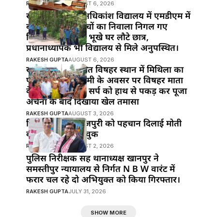
RAKESH GUPTA
AUGUST 6, 2026
खानपुर प्रखंड के अधिकांश विद्यालय में एमडीएम में
बड़ी लापरवाही!बच्चों का निवाला निगल गए
जिम्मेदार,दोपहर में भूखे घर लौटे छात्र,
प्रधानाध्यापक भी विद्यालय से मिले अनुपस्थित।
RAKESH GUPTA
AUGUST 6, 2026
खानपुर बाजार स्थित विषहर स्थान में मिथिला का
पावन पर्व नाग पंचमी के अवसर पर विषहर माता
के पुजारी ने विषैले सर्प को हाथ से पकड़ कर पूजा
अर्चना के बाद दिखाया खेल तमासा
RAKESH GUPTA
AUGUST 3, 2026
हिंदी सिनेमा में भोजपुरी को पहचान दिलाई मोती
बीए ने : मनोज भावुक
RAKESH GUPTA
AUGUST 2, 2026
पुलिस निरीक्षक सह थानाध्यक्ष खानपुर ने
समस्तीपुर न्यायालय से निर्गत N B W वारंट में
फरार चल रहे दो अभियुक्त को किया गिरफ्तार।
RAKESH GUPTA
JULY 31, 2026
SHOW MORE