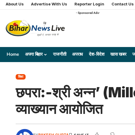
About Us
Advertise With Us
Reporter Login
Contact Us
- Sponsored Ads-
Home
अपना बिहार
राजनीती
अपराध
देश-विदेश
खास खबर
ज
शिक्षा
छपरा:-श्री अन्न’ (Mill
व्याख्यान आयोजित
BY
RAKESH GUPTA