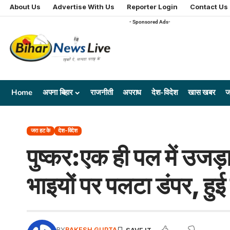
About Us
Advertise With Us
Reporter Login
Contact Us
- Sponsored Ads-
Home
अपना बिहार
राजनीती
अपराध
देश-विदेश
खास खबर
ज
जरा हट के
देश-विदेश
पुष्कर:एक ही पल में उजड़
भाइयों पर पलटा डंपर, हुई
BY
RAKESH GUPTA