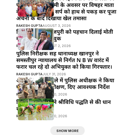
पावन पर्व नाग पंचमी के अवसर पर विषहर माता
के पुजारी ने विषैले सर्प को हाथ से पकड़ कर पूजा
अर्चना के बाद दिखाया खेल तमासा
RAKESH GUPTA
AUGUST 3, 2026
हिंदी सिनेमा में भोजपुरी को पहचान दिलाई मोती
बीए ने : मनोज भावुक
RAKESH GUPTA
AUGUST 2, 2026
पुलिस निरीक्षक सह थानाध्यक्ष खानपुर ने
समस्तीपुर न्यायालय से निर्गत N B W वारंट में
फरार चल रहे दो अभियुक्त को किया गिरफ्तार।
RAKESH GUPTA
JULY 31, 2026
आभूषण चोरी मामले में पुलिस अधीक्षक ने किया
घटना स्थल का निरीक्षण, दिए आवश्यक निर्देश
RAKESH GUPTA
JULY 30, 2026
जिला पदाधिकारी ने श्रीविधि पद्धति से की धान
रोपनी
RAKESH GUPTA
JULY 30, 2026
SHOW MORE