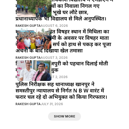
बड़ी लापरवाही!बच्चों का निवाला निगल गए
जिम्मेदार,दोपहर में भूखे घर लौटे छात्र,
प्रधानाध्यापक भी विद्यालय से मिले अनुपस्थित।
RAKESH GUPTA
AUGUST 6, 2026
खानपुर बाजार स्थित विषहर स्थान में मिथिला का
पावन पर्व नाग पंचमी के अवसर पर विषहर माता
के पुजारी ने विषैले सर्प को हाथ से पकड़ कर पूजा
अर्चना के बाद दिखाया खेल तमासा
RAKESH GUPTA
AUGUST 3, 2026
हिंदी सिनेमा में भोजपुरी को पहचान दिलाई मोती
बीए ने : मनोज भावुक
RAKESH GUPTA
AUGUST 2, 2026
पुलिस निरीक्षक सह थानाध्यक्ष खानपुर ने
समस्तीपुर न्यायालय से निर्गत N B W वारंट में
फरार चल रहे दो अभियुक्त को किया गिरफ्तार।
RAKESH GUPTA
JULY 31, 2026
SHOW MORE